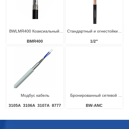
эксплуатации
BWLMR400 Коаксиальный 
Стандартный и огнестойкий 
BMR400
1/2"
кабель из алюминиевой 
фидерный кабель 1/2 дюйма
фольги и луженой медной 
оплетки
Модбус кабель
Бронированный сетевой 
3105A  3106A  3107A  8777
BW-ANC
кабель