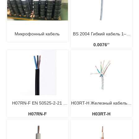
Микрофонный кабель 
BS 2004 Гибкий кабель 1–4 
0.0076‘’
жилы, 250/440 В
H07RN-F EN 50525-2-21 
H03RT-H Железный кабель с 
H07RN-F
H03RT-H
Гибкий кабель из неопрена 
текстильной оплеткой
для тяжелых условий 