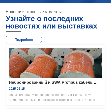
Новости и основные моменты
Узнайте о последних
новостях или выставках
Подробнее
Небронированный и SWA Profibus кабель 
отправлен в Южную Африку
2025-05-15
Наша компания успешно произвела партию 1 пары 18awg 
небронированных и оцинкованных стальных тросов Profibus, 
которые были доставлены клиентам

Этот кабель имеет водонепроницаемые и устойчивые к 