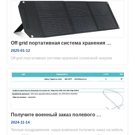
ультрафиолетовому излучению свойства, эквивалентные 
моделям Belden 3076F и 3076els.
Off grid портативная система хранения 
солнечной энергии
2025-01-12
Off grid портативная система хранения солнечной энергии
Получите военный заказ полевого 
телефонного кабеля D10
2024-11-14
Теплые поздравления, наша компания получила заказ на кабель 